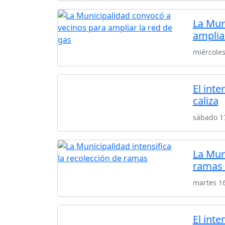
La Mun
amplia
miércoles
El int
caliza
sábado 17
La Muni
ramas 
martes 1
El inte