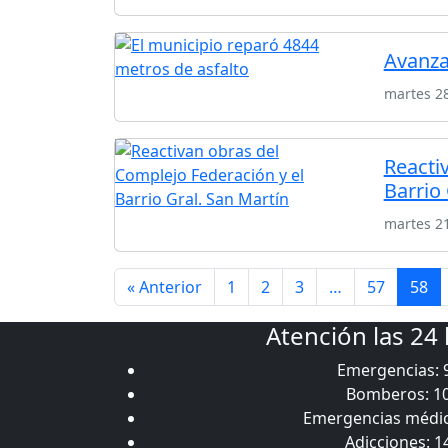
Avanza
martes 2
Reacti
Barrio 
martes 2
« Anterior
1
2
3
…
57
58
Atención las 24
Emergencias: 
Bomberos: 1
Emergencias médic
Adicciones: 1