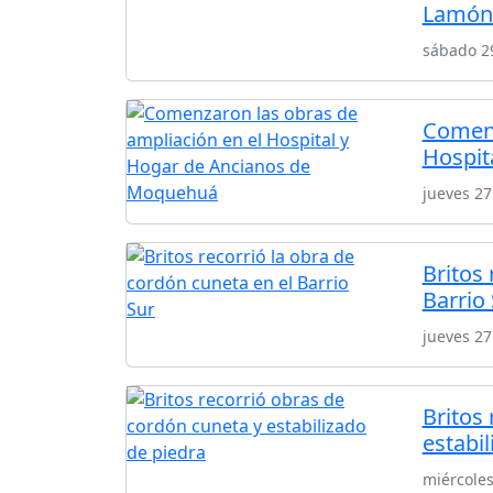
Lamón 
sábado 29
Comenz
Hospit
jueves 27
Britos 
Barrio
jueves 27
Britos
estabil
miércole