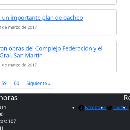
 un importante plan de bacheo
8 de marzo de 2017
van obras del Complejo Federación y el
Gral. San Martín
1 de marzo de 2017
59
60
Siguiente »
 horas
R
911
Facebook
Twitter
00
as: 107
41