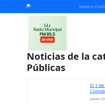
Nuestro Chivil
Radio Municipal
FM 95.5
EN VIVO
Noticias de la c
Públicas
El 1 de
Comple
jueves 20