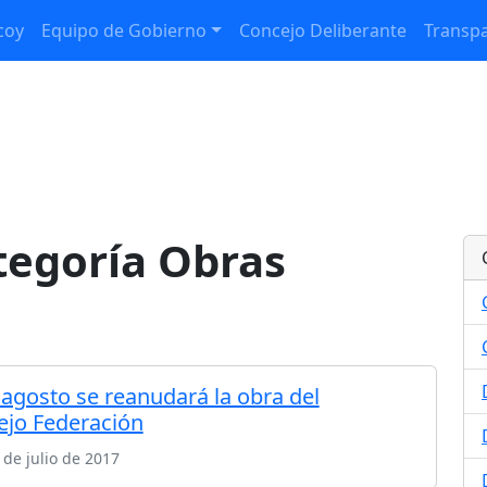
coy
Equipo de Gobierno
Concejo Deliberante
Transpa
ategoría Obras
 agosto se reanudará la obra del
jo Federación
 de julio de 2017