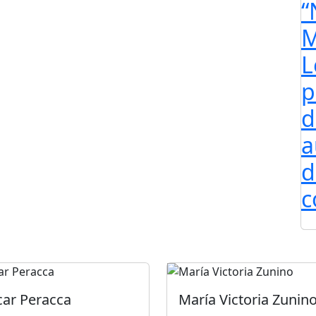
“
M
L
p
d
a
d
c
ar Peracca
María Victoria Zunin