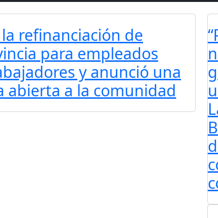
 la refinanciación de
“
vincia para empleados
n
rabajadores y anunció una
g
a abierta a la comunidad
u
L
B
d
c
c