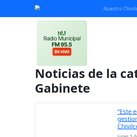
Nuestro Chivil
Radio Municipal
FM 95.5
EN VIVO
Noticias de la ca
Gabinete
“Este 
gestio
Chivilc
lunes 5 d