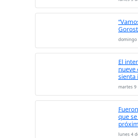
“Vamos
Gorost
domingo 
El inte
nueve 
sienta
martes 9
Fueron
que se
próxim
lunes 4 