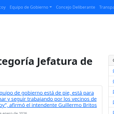
coy
Equipo de Gobierno
Concejo Deliberante
Transpa
tegoría Jefatura de
equipo de gobierno está de pie, está para
nar y seguir trabajando por los vecinos de
oy”, afirmó el intendente Guillermo Britos
e enero de 2026