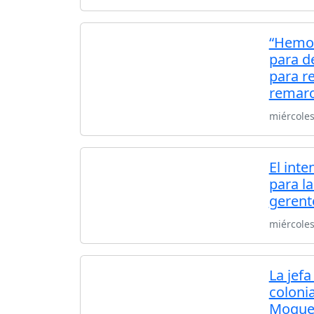
“Hemos
para de
para re
remarc
miércole
El int
para l
gerent
miércoles
La jefa
coloni
Moque