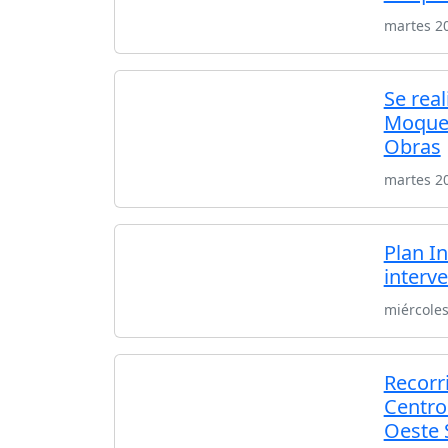
martes 20
Se rea
Moqueh
Obras
martes 20
Plan I
interve
miércoles
Recorr
Centro
Oeste 