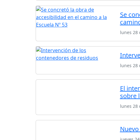
Se conc
camino
lunes 28 
Interv
lunes 28 
El inte
sobre l
lunes 28 
Nuevo 
jueves 24