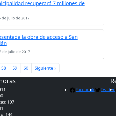
icipalidad recuperará 7 millones de
 de julio de 2017
esentada la obra de acceso a San
ián
 de julio de 2017
58
59
60
Siguiente »
 horas
R
911
Facebook
Twitter
00
as: 107
41
ro: 144