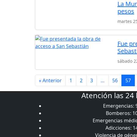
La Mun
pesos
martes 25
Fue pr
Sebast
sábado 22
« Anterior
1
2
3
…
56
57
Atención las 24
Emergencias: 
Bomberos: 1
Emergencias médic
Adicciones: 1
Violencia de géne