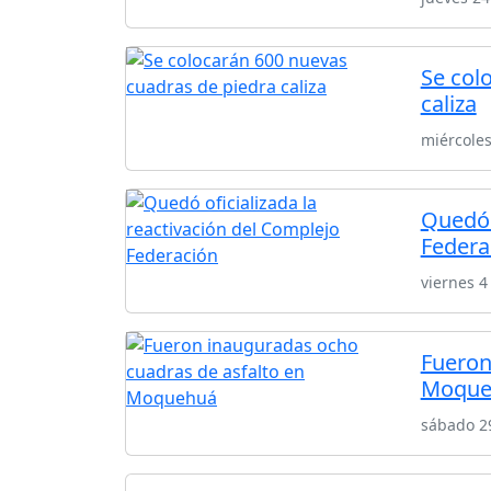
Se col
caliza
miércoles
Quedó 
Federa
viernes 4
Fueron
Moque
sábado 29