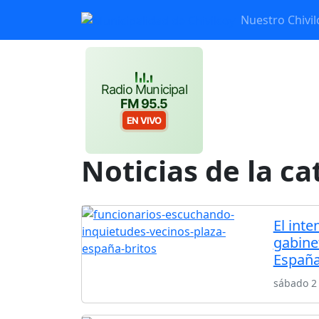
Nuestro Chivil
Radio Municipal
FM 95.5
EN VIVO
Noticias de la c
El inte
gabinet
Españ
sábado 2 