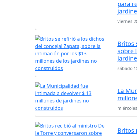
para r
jardin
viernes 2
Britos 
sobre l
jardin
sábado 1
La Mun
millon
miércole
Britos 