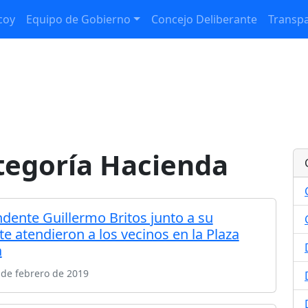
coy
Equipo de Gobierno
Concejo Deliberante
Transpa
ategoría Hacienda
ndente Guillermo Britos junto a su
e atendieron a los vecinos en la Plaza
a
de febrero de 2019