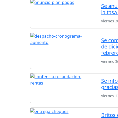
Se anu
la tas
viernes 
Se com
de dic
febrer
viernes 
Se inf
gracia
viernes 1
Britos