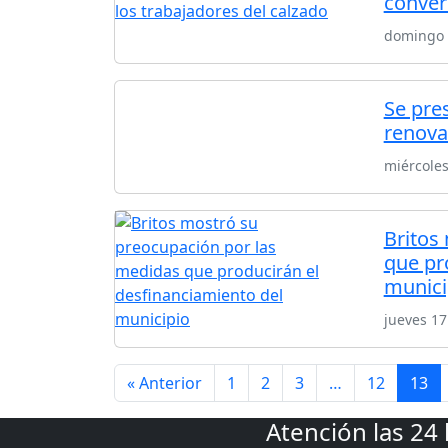
conver
domingo 
Se pre
renova
miércoles
Britos
que pr
munici
jueves 1
« Anterior
1
2
3
…
12
13
Atención las 24