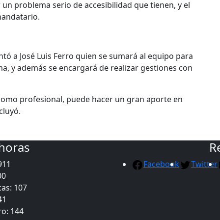
un problema serio de accesibilidad que tienen, y el
mandatario.
ntó a José Luis Ferro quien se sumará al equipo para
ma, y además se encargará de realizar gestiones con
como profesional, puede hacer un gran aporte en
cluyó.
 horas
R
911
Facebook
Twitter
00
as: 107
41
ro: 144