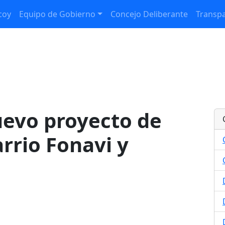
coy
Equipo de Gobierno
Concejo Deliberante
Transpa
uevo proyecto de
arrio Fonavi y