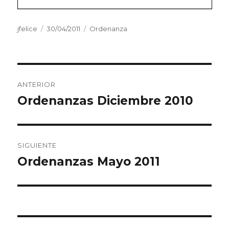
Autor
jfelice
Publicado
30/04/2011
Categorías
Ordenanza
el
Navegación
ANTERIOR
de
Ordenanzas Diciembre 2010
Entrada
anterior:
entradas
SIGUIENTE
Ordenanzas Mayo 2011
Entrada
siguiente: