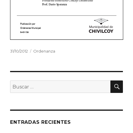
Publicado
31/10/2012
Categorías
Ordenanza
el
BU
Buscar
por:
ENTRADAS RECIENTES