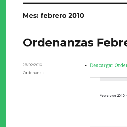
Mes:
febrero 2010
Ordenanzas Febr
Publicado
28/02/2010
Descargar Orde
el
Categorías
Ordenanza