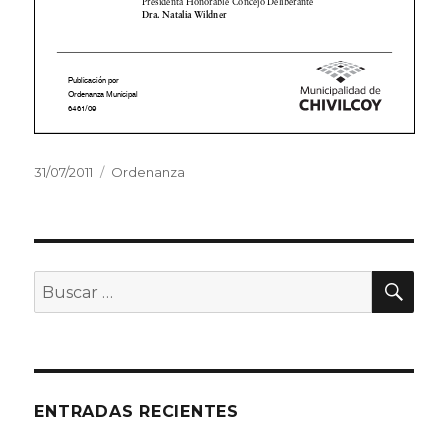
Publicado
31/07/2011
Categorías
Ordenanza
el
BU
Buscar
por:
ENTRADAS RECIENTES