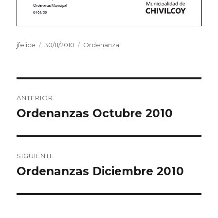
Autor
jfelice
Publicado
30/11/2010
Categorías
Ordenanza
el
Navegación
ANTERIOR
de
Ordenanzas Octubre 2010
Entrada
anterior:
entradas
SIGUIENTE
Ordenanzas Diciembre 2010
Entrada
siguiente: