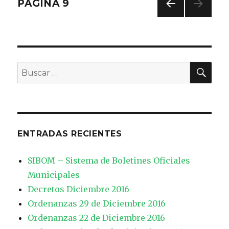
Navegación
PÁGINA
9
PÁGI
de
NA
ANT
entradas
ERIO
R
BU
Buscar
por:
ENTRADAS RECIENTES
SIBOM – Sistema de Boletines Oficiales
Municipales
Decretos Diciembre 2016
Ordenanzas 29 de Diciembre 2016
Ordenanzas 22 de Diciembre 2016