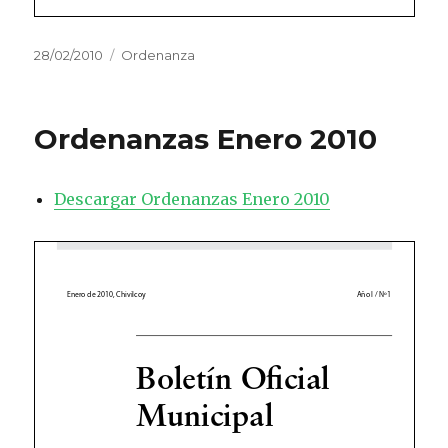
Publicado
28/02/2010
Categorías
Ordenanza
el
Ordenanzas Enero 2010
Descargar Ordenanzas Enero 2010