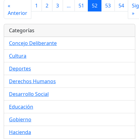
«
1
2
3
…
51
52
53
54
Si
Anterior
»
Categorías
Concejo Deliberante
Cultura
Deportes
Derechos Humanos
Desarrollo Social
Educación
Gobierno
Hacienda