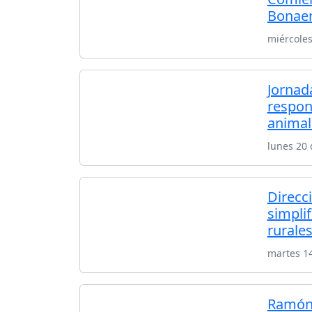
Bonaer
miércoles
Jornad
respon
animal
lunes 20 
Direcc
simplif
rurale
martes 14
Ramón 