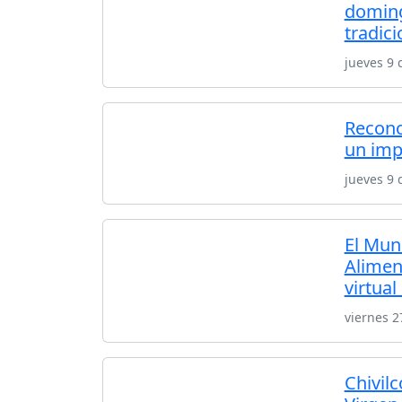
doming
tradici
jueves 9 
Recono
un imp
jueves 9 
El Mun
Alimen
virtual
viernes 2
Chivilc