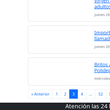
Virgen
adulto
jueves 2
Import
llamad
jueves 2
Britos 
Polide
miércole
« Anterior
1
2
3
4
…
52
Atención las 24