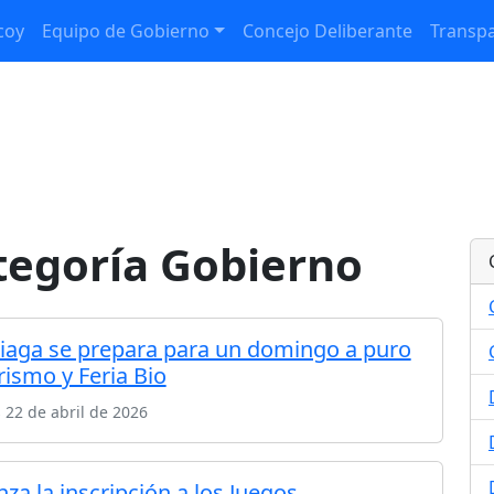
coy
Equipo de Gobierno
Concejo Deliberante
Transpa
ategoría Gobierno
iaga se prepara para un domingo a puro
rismo y Feria Bio
 22 de abril de 2026
za la inscripción a los Juegos