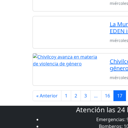
miércoles
La Mun
EDEN i
miércoles
Chivil
géner
miércoles
« Anterior
1
2
3
…
16
17
Atención las 24
Emergencias: 
Bomberos: 1