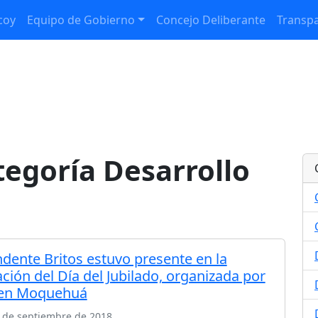
coy
Equipo de Gobierno
Concejo Deliberante
Transpa
tegoría Desarrollo
ndente Britos estuvo presente en la
ción del Día del Jubilado, organizada por
 en Moquehuá
0 de septiembre de 2018