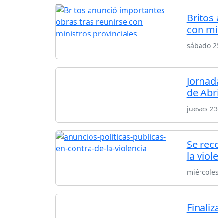
Britos
con mi
sábado 2
Jornad
de Abr
jueves 23
Se reco
la viol
miércoles
Finali