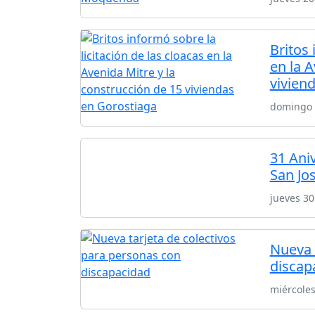
Britos 
en la A
vivien
domingo 
31 Ani
San Jo
jueves 30
Nueva 
discap
miércoles