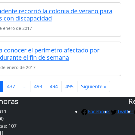
ndente recorrió la colonia de verano para
s con discapacidad
e enero de 2017
 a conocer el perímetro afectado por
 durante el fin de semana
 de enero de 2017
437
…
493
494
495
Siguiente »
 horas
R
911
Facebook
Twitter
00
as: 107
41