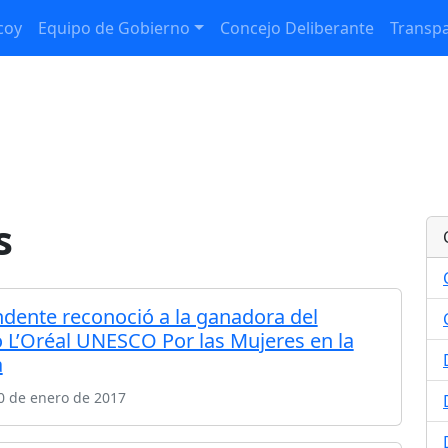
coy
Equipo de Gobierno
Concejo Deliberante
Transpa
s
endente reconoció a la ganadora del
 L’Oréal UNESCO Por las Mujeres en la
a
0 de enero de 2017