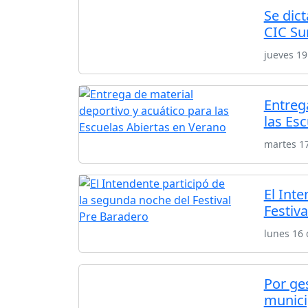
Se dict
CIC Su
jueves 19
Entreg
las Es
martes 1
El Int
Festiv
lunes 16 
Por ges
munici