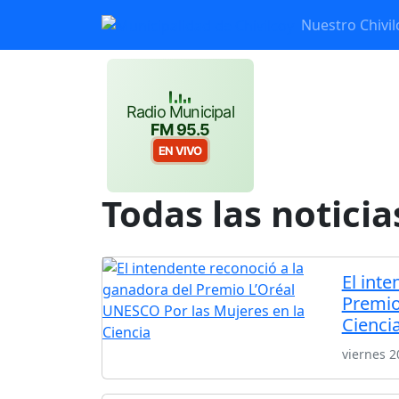
Nuestro Chivil
Radio Municipal
FM 95.5
EN VIVO
Todas las noticia
El int
Premio
Cienci
viernes 2