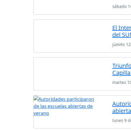
sábado 1
El Inte
del SU
jueves 12
Triunfo
Capilla
martes 1
Autori
abiert
lunes 9 d