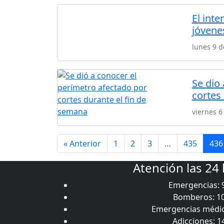
El inte
jóvene
lunes 9 d
Se dio
cortes
viernes 6
« Anterior
1
2
3
…
435
436
Atención las 24
Emergencias: 
Bomberos: 1
Emergencias médic
Adicciones: 1