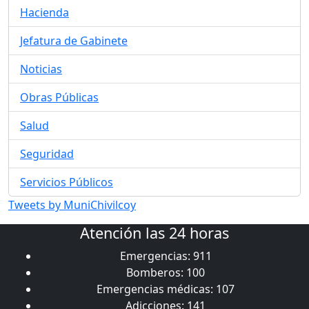
Hacienda
Jefatura de Gabinete
Noticias
Obras Públicas
Salud
Seguridad
Servicios Públicos
Tweets by MuniChivilcoy
Atención las 24 horas
Emergencias: 911
Bomberos: 100
Emergencias médicas: 107
Adicciones: 141