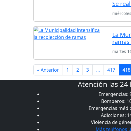
Se rea
miércole
La Muni
ramas 
martes 1
« Anterior
1
2
3
…
417
418
Atención las 24
Emergencias: 
Bomberos: 1
Emergencias médic
Adicciones: 1
Violencia de géne
Más teléfonos ú