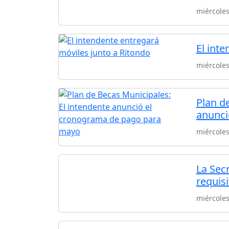
miércole
El int
miércole
Plan d
anunci
miércole
La Sec
requisi
miércole