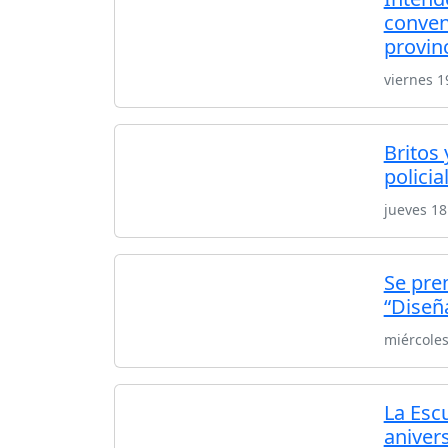
conven
provinc
viernes 
Britos
policia
jueves 1
Se pre
“Diseñ
miércole
La Esc
aniver