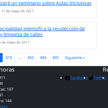
lizará un seminario sobre Aulas Inclusivas
s 17 de mayo de 2017
cipalidad intensifica la recolección de
y limpieza de calles
6 de mayo de 2017
419
…
493
494
495
Siguiente »
 horas
R
911
Facebook
Twitter
00
as: 107
41
ro: 144
tiles