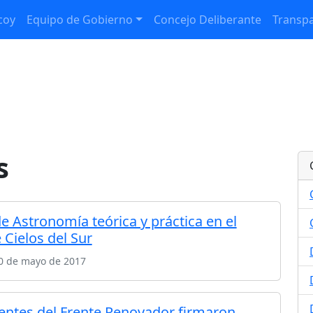
coy
Equipo de Gobierno
Concejo Deliberante
Transpa
s
de Astronomía teórica y práctica en el
 Cielos del Sur
0 de mayo de 2017
entes del Frente Renovador firmaron