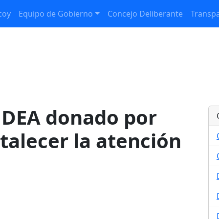
coy
Equipo de Gobierno
Concejo Deliberante
Transpa
n DEA donado por
talecer la atención