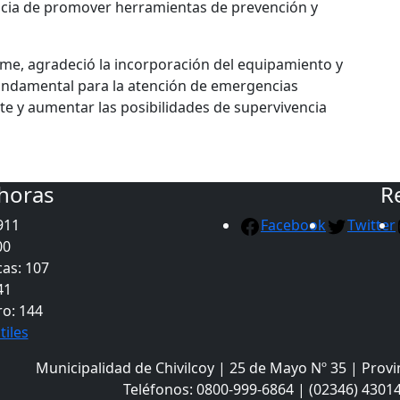
ancia de promover herramientas de prevención y
Neme, agradeció la incorporación del equipamiento y
undamental para la atención de emergencias
te y aumentar las posibilidades de supervivencia
 horas
R
911
Facebook
Twitter
00
as: 107
41
ro: 144
tiles
Municipalidad de Chivilcoy | 25 de Mayo Nº 35 | Provi
Teléfonos: 0800-999-6864 | (02346) 43014