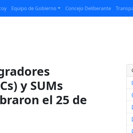
coy
Equipo de Gobierno
Concejo Deliberante
Transpa
egradores
ICs) y SUMs
braron el 25 de