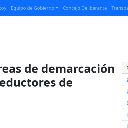
coy
Equipo de Gobierno
Concejo Deliberante
Transpa
areas de demarcación
reductores de