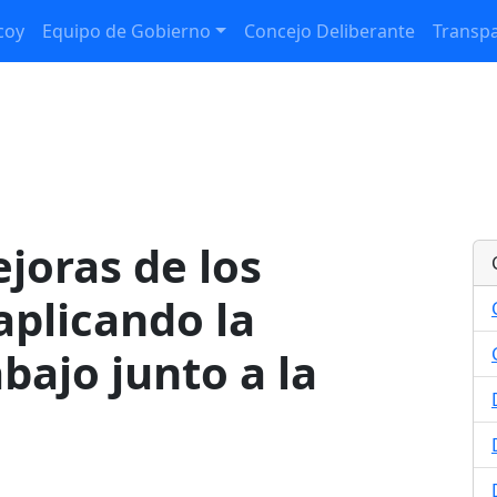
coy
Equipo de Gobierno
Concejo Deliberante
Transpa
joras de los
aplicando la
bajo junto a la