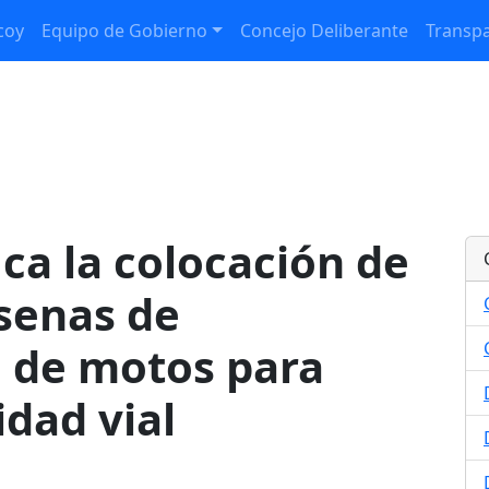
coy
Equipo de Gobierno
Concejo Deliberante
Transpa
ica la colocación de
senas de
 de motos para
idad vial