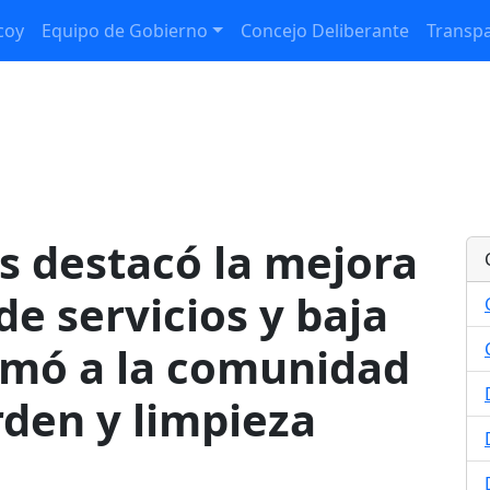
coy
Equipo de Gobierno
Concejo Deliberante
Transpa
os destacó la mejora
de servicios y baja
amó a la comunidad
rden y limpieza