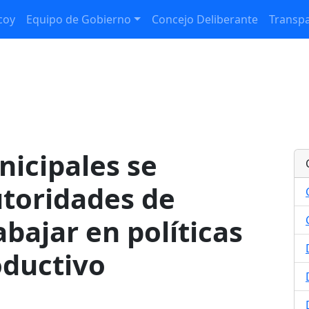
coy
Equipo de Gobierno
Concejo Deliberante
Transpa
icipales se
utoridades de
bajar en políticas
oductivo