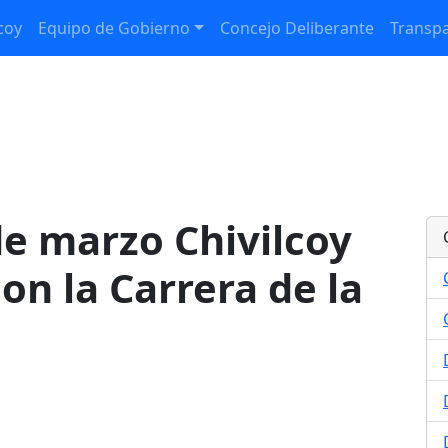
coy
Equipo de Gobierno
Concejo Deliberante
Transpa
e marzo Chivilcoy
con la Carrera de la