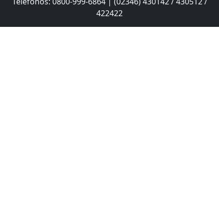
Teléfonos: 0800-999-6864 | (02346) 430142 / 430512 /
422422