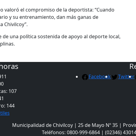
no valoró el compromiso de la deportista: “Cuando
dario y su entrenamiento, dan más ganas de
 Chivilcoy”.
de una política sostenida de apoyo al deporte local,
plinas.
 horas
R
911
Facebook
Twitter
00
as: 107
41
ro: 144
tiles
Municipalidad de Chivilcoy | 25 de Mayo Nº 35 | Provi
Teléfonos: 0800-999-6864 | (02346) 43014