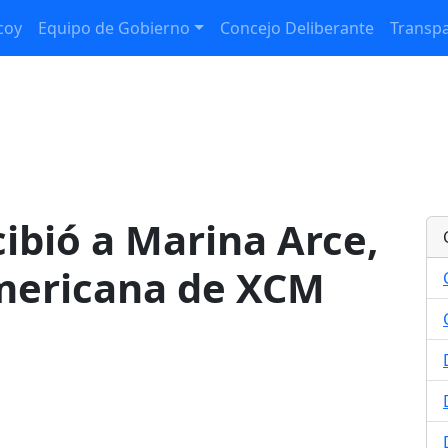
coy
Equipo de Gobierno
Concejo Deliberante
Transpa
cibió a Marina Arce,
ericana de XCM