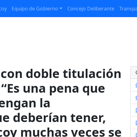
coy
Equipo de Gobierno
Concejo Deliberante
Transpa
 con doble titulación
1: “Es una pena que
tengan la
e deberían tener,
lcoy muchas veces se