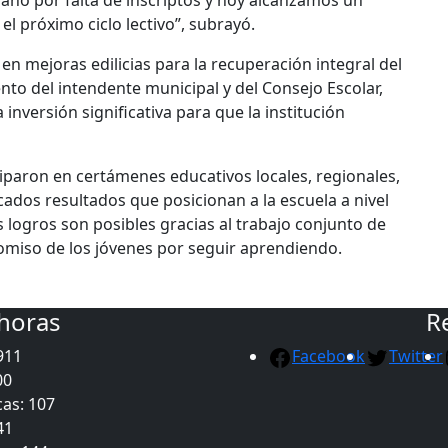
año por falta de inscriptos y hoy alcanzamos un
el próximo ciclo lectivo”, subrayó.
n mejoras edilicias para la recuperación integral del
nto del intendente municipal y del Consejo Escolar,
nversión significativa para que la institución
ciparon en certámenes educativos locales, regionales,
cados resultados que posicionan a la escuela a nivel
 logros son posibles gracias al trabajo conjunto de
romiso de los jóvenes por seguir aprendiendo.
 horas
R
911
Facebook
Twitter
00
as: 107
41