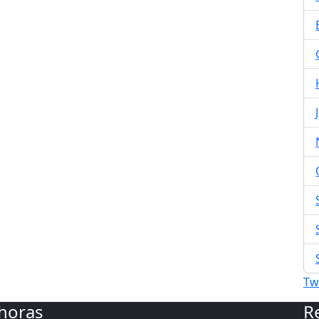
Tw
 horas
R