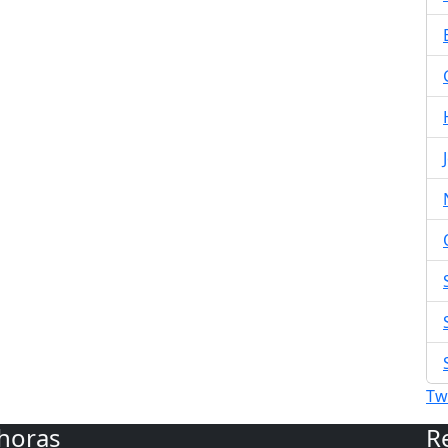
Tw
 horas
R