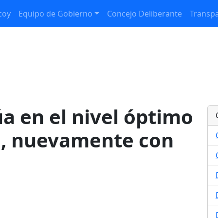
coy
Equipo de Gobierno
Concejo Deliberante
Transpa
úa en el nivel óptimo
a, nuevamente con