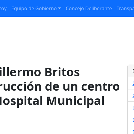
coy
Equipo de Gobierno
Concejo Deliberante
Transpa
illermo Britos
rucción de un centro
 Hospital Municipal