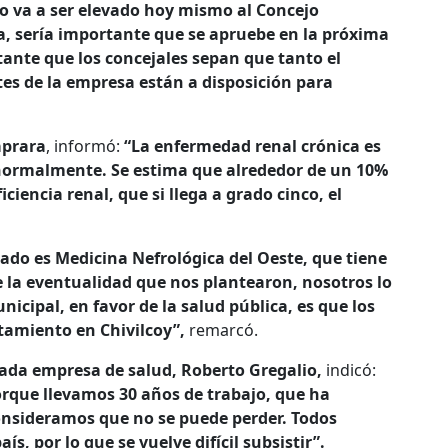
to va a ser elevado hoy mismo al Concejo
a, sería importante que se apruebe en la próxima
tante que los concejales sepan que tanto el
es de la empresa están a disposición para
aprara
, informó:
“La enfermedad renal crónica es
 normalmente. Se estima que alrededor de un 10%
ciencia renal, que si llega a grado cinco, el
ado es Medicina Nefrológica del Oeste, que tiene
e la eventualidad que nos plantearon, nosotros lo
cipal, en favor de la salud pública, es que los
tamiento en Chivilcoy”,
remarcó.
ada empresa de salud, Roberto Gregalio,
indicó:
rque llevamos 30 años de trabajo, que ha
onsideramos que no se puede perder. Todos
ís, por lo que se vuelve difícil subsistir”.