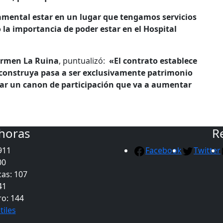
amental estar en un lugar que tengamos servicios
 la importancia de poder estar en el Hospital
Carmen La Ruina
, puntualizó:
«El contrato establece
e construya pasa a ser exclusivamente patrimonio
ar un canon de participación que va a aumentar
 horas
R
911
Facebook
Twitter
00
as: 107
41
ro: 144
tiles