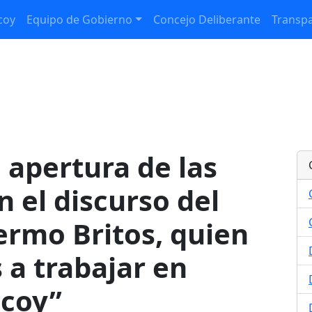
coy
Equipo de Gobierno
Concejo Deliberante
Transpa
a apertura de las
n el discurso del
ermo Britos, quien
 a trabajar en
lcoy”