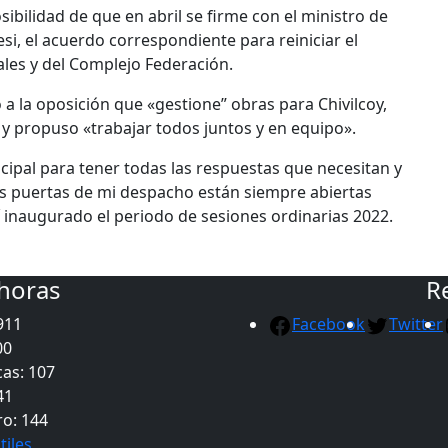
sibilidad de que en abril se firme con el ministro de
resi, el acuerdo correspondiente para reiniciar el
les y del Complejo Federación.
ó a la oposición que «gestione” obras para Chivilcoy,
 y propuso «trabajar todos juntos y en equipo».
cipal para tener todas las respuestas que necesitan y
Las puertas de mi despacho están siempre abiertas
í inaugurado el periodo de sesiones ordinarias 2022.
 horas
R
911
Facebook
Twitter
00
as: 107
41
ro: 144
tiles