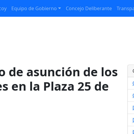
coy
Equipo de Gobierno
Concejo Deliberante
Transpa
to de asunción de los
s en la Plaza 25 de