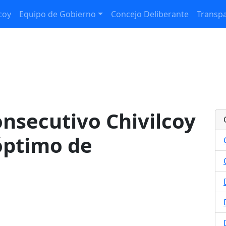
coy
Equipo de Gobierno
Concejo Deliberante
Transpa
onsecutivo Chivilcoy
 óptimo de