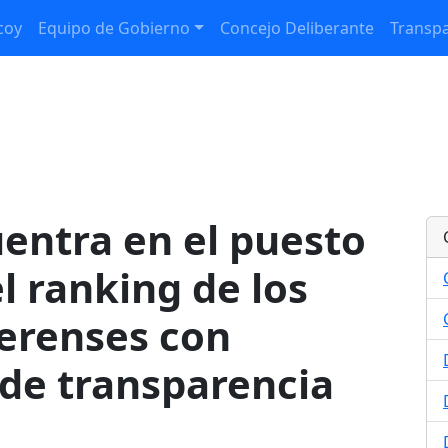
coy
Equipo de Gobierno
Concejo Deliberante
Transpa
uentra en el puesto
l ranking de los
erenses con
de transparencia