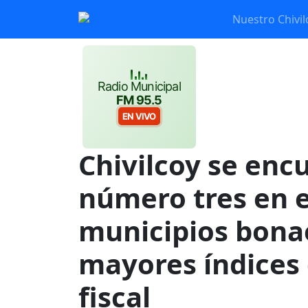
Nuestro Chivil
Radio Municipal
FM 95.5
EN VIVO
Chivilcoy se enc
número tres en e
municipios bona
mayores índices 
fiscal