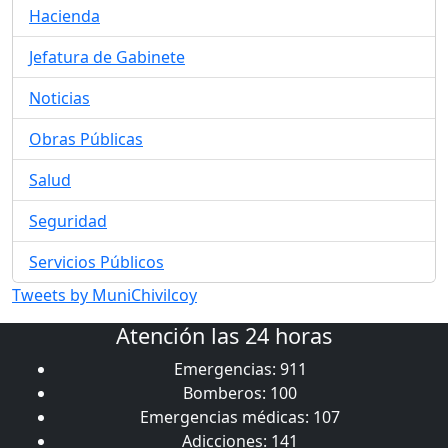
Hacienda
Jefatura de Gabinete
Noticias
Obras Públicas
Salud
Seguridad
Servicios Públicos
Tweets by MuniChivilcoy
Atención las 24 horas
Emergencias: 911
Bomberos: 100
Emergencias médicas: 107
Adicciones: 141