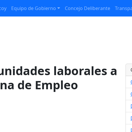
coy
Equipo de Gobierno
Concejo Deliberante
Transpa
unidades laborales a
cina de Empleo