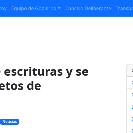
coy
Equipo de Gobierno
Concejo Deliberante
Transpa
 escrituras y se
etos de
Noticias