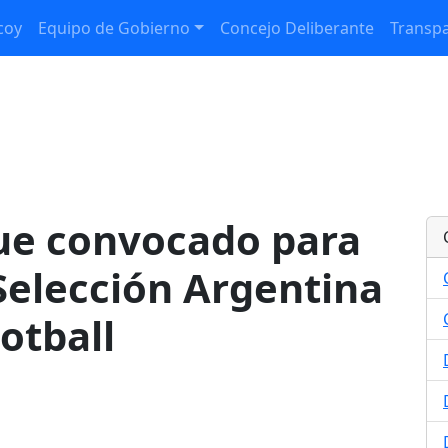
coy
Equipo de Gobierno
Concejo Deliberante
Transpa
fue convocado para
 Selección Argentina
otball