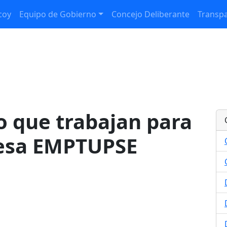
coy
Equipo de Gobierno
Concejo Deliberante
Transpa
jo que trabajan para
resa EMPTUPSE