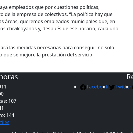
haya empleados que por cuestiones políticas,
o de la empresa de colectivos. “La política hay que
 las áreas, queremos empleados municipales que, en
los chivilcoyanos y, después de ese horario, cada uno
mará las medidas necesarias para conseguir no sólo
o que se mejore la prestación del servicio.
 horas
R
911
Facebook
Twitter
00
as: 107
41
ro: 144
tiles