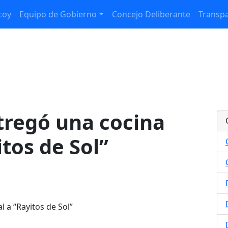
coy
Equipo de Gobierno
Concejo Deliberante
Transpa
tregó una cocina
itos de Sol”