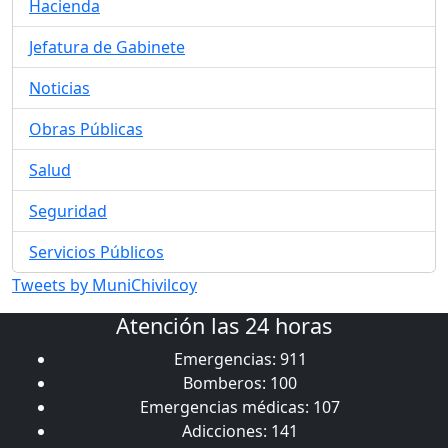
Hacienda
Jefatura de Gabinete
Noticias
Obras Públicas
Salud
Seguridad
Servicios Públicos
Tweets by MuniChivilcoy
Atención las 24 horas
Emergencias: 911
Bomberos: 100
Emergencias médicas: 107
Adicciones: 141