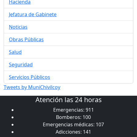
Hacienda
Jefatura de Gabinete
Noticias
Obras Públicas
Salud
Seguridad
Servicios Públicos
Tweets by MuniChivilcoy
Atención las 24 horas
Emergencias: 911
Bomberos: 100
Emergencias médicas: 107
Adicciones: 141