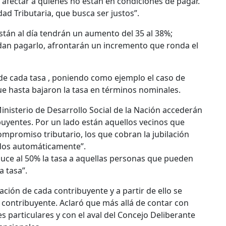
afectar a quienes no están en condiciones de pagar.
d Tributaria, que busca ser justos”.
están al día tendrán un aumento del 35 al 38%;
edan pagarlo, afrontarán un incremento que ronda el
 de cada tasa , poniendo como ejemplo el caso de
e hasta bajaron la tasa en términos nominales.
nisterio de Desarrollo Social de la Nación accederán
uyentes. Por un lado están aquellos vecinos que
mpromiso tributario, los que cobran la jubilación
idos automáticamente”.
uce al 50% la tasa a aquellas personas que pueden
a tasa”.
ación de cada contribuyente y a partir de ello se
 contribuyente. Aclaró que más allá de contar con
s particulares y con el aval del Concejo Deliberante