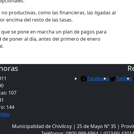
epcionales.
no productivas, como las financieras, las ligadas al
r encima del resto de las tasas.
icó que se pone en marcha un plan de pagos para
 de poner al día, antes del primero de enero
l.
 horas
R
911
Facebook
Twitter
00
as: 107
41
ro: 144
tiles
Municipalidad de Chivilcoy | 25 de Mayo Nº 35 | Provi
Teléfonos: 0800-999-6864 | (02346) 43014