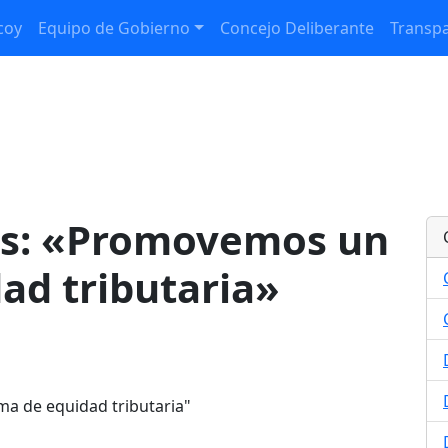
coy
Equipo de Gobierno
Concejo Deliberante
Transpa
os: «Promovemos un
ad tributaria»