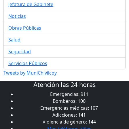
Jefatura de Gabinete
Noticias
Obras Públicas
Salud
Seguridad
Servicios Públicos
Tweets by MuniChivilcoy
Atención las 24 horas
Emergencias: 911
Bomberos: 100
Emergencias médicas: 107
Adicciones: 141
Violencia de género: 144
Más teléfonos útiles