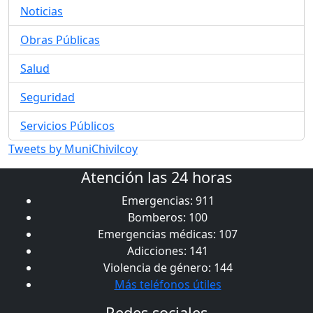
Noticias
Obras Públicas
Salud
Seguridad
Servicios Públicos
Tweets by MuniChivilcoy
Atención las 24 horas
Emergencias: 911
Bomberos: 100
Emergencias médicas: 107
Adicciones: 141
Violencia de género: 144
Más teléfonos útiles
Redes sociales