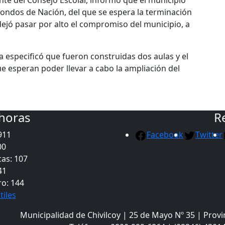
nte del Consejo Escolar, informó que el municipio
fondos de Nación, del que se espera la terminación
ejó pasar por alto el compromiso del municipio, a
ia especificó que fueron construidas dos aulas y el
e esperan poder llevar a cabo la ampliación del
 horas
R
911
Facebook
Twitter
00
as: 107
41
ro: 144
tiles
Municipalidad de Chivilcoy | 25 de Mayo Nº 35 | Provi