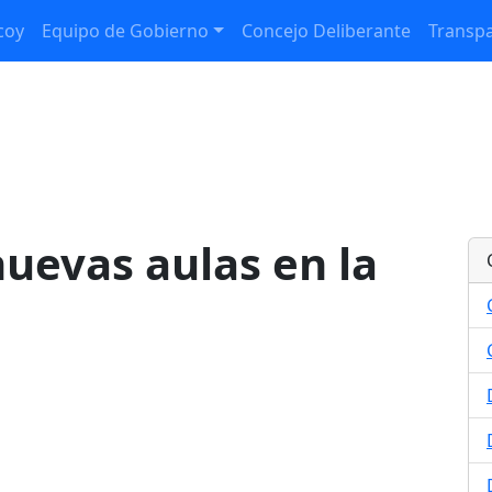
coy
Equipo de Gobierno
Concejo Deliberante
Transpa
uevas aulas en la