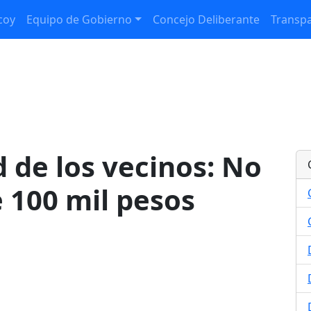
coy
Equipo de Gobierno
Concejo Deliberante
Transpa
d de los vecinos: No
e 100 mil pesos